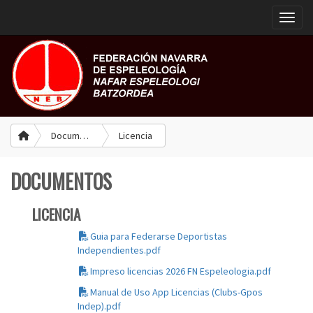
Toggle
Documentos
Licencia
DOCUMENTOS
LICENCIA
Guia para Federarse Deportistas
Independientes.pdf
Impreso licencias 2026 FN Espeleologia.pdf
Manual de Uso App Licencias (Clubs-Gpos
Indep).pdf