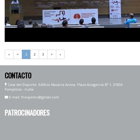
«
<
1
2
3
>
»
CONTACTO
Casa del Deporte. Edificio Navarra Arena. Plaza Aizagerria Nº 1. 31006
Pamplona - Iruña
E-mail: fnespeleo@gmail.com
PATROCINADORES