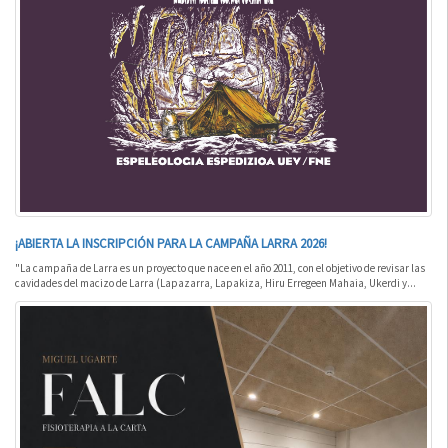
¡ABIERTA LA INSCRIPCIÓN PARA LA CAMPAÑA LARRA 2026!
"La campaña de Larra es un proyecto que nace en el año 2011, con el objetivo de revisar las
cavidades del macizo de Larra (Lapazarra, Lapakiza, Hiru Erregeen Mahaia, Ukerdi y...