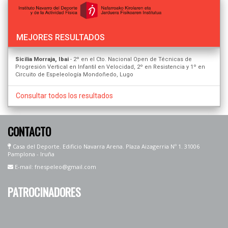
MEJORES RESULTADOS
Sicilia Morraja, Ibai
- 2º en el Cto. Nacional Open de Técnicas de
Progresión Vertical en Infantil en Velocidad, 2º en Resistencia y 1º en
Circuito de Espeleología Mondoñedo, Lugo
Consultar todos los resultados
CONTACTO
Casa del Deporte. Edificio Navarra Arena. Plaza Aizagerria Nº 1. 31006
Pamplona - Iruña
E-mail: fnespeleo@gmail.com
PATROCINADORES