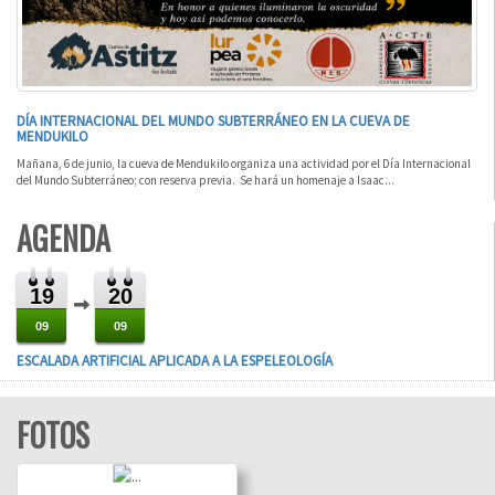
DÍA INTERNACIONAL DEL MUNDO SUBTERRÁNEO EN LA CUEVA DE
MENDUKILO
Mañana, 6 de junio, la cueva de Mendukilo organiza una actividad por el Día Internacional
del Mundo Subterráneo; con reserva previa. Se hará un homenaje a Isaac...
AGENDA
19
20
09
09
Exposición sobre "El
ESCALADA ARTIFICIAL APLICADA A LA ESPELEOLOGÍA
Hombre de Loizu"
Ir a la galería
FOTOS