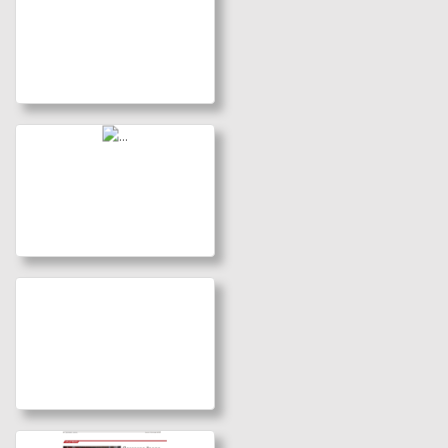
Simulacro
Espeleosocorro 180519
Ir a la galería
Mendukilo 081218
Ir a la galería
Prensa
Ir a la galería