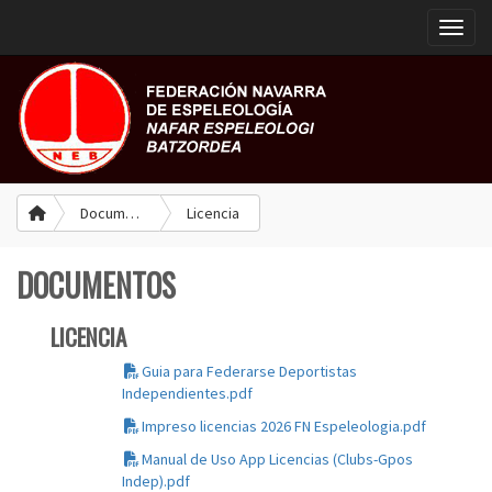
Toggle
Documentos
Licencia
DOCUMENTOS
LICENCIA
Guia para Federarse Deportistas
Independientes.pdf
Impreso licencias 2026 FN Espeleologia.pdf
Manual de Uso App Licencias (Clubs-Gpos
Indep).pdf