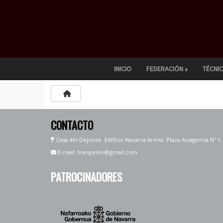
INICIO
FEDERACIÓN
TÉCNI
CONTACTO
Casa del Deporte. Edificio Navarra Arena. Plaza Aizagerria Nº 1
E-mail: fnespeleo@gmail.com
PATROCINADORES