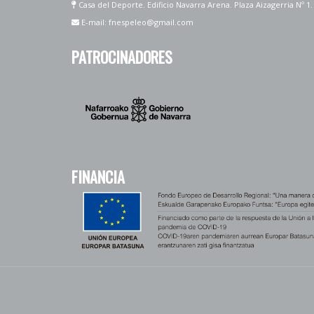
Casa del Deporte. Edificio Navarra Arena. Plaza Aizagerria Nº 1
E-mail: fnespeleo@gmail.com
PATROCINADORES
FINANCIA