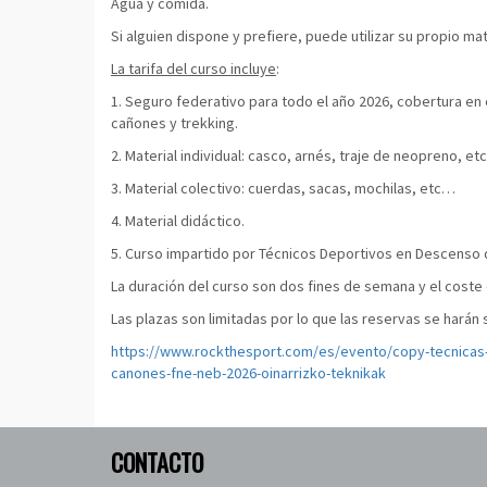
Agua y comida.
Si alguien dispone y prefiere, puede utilizar su propio mat
La tarifa del curso incluye
:
1. Seguro federativo para todo el año 2026, cobertura e
cañones y trekking.
2. Material individual: casco, arnés, traje de neopreno, e
3. Material colectivo: cuerdas, sacas, mochilas, etc…
4. Material didáctico.
5. Curso impartido por Técnicos Deportivos en Descenso 
La duración del curso son dos fines de semana y el coste
Las plazas son limitadas por lo que las reservas se harán
https://www.rockthesport.com/es/evento/copy-tecnicas
canones-fne-neb-2026-oinarrizko-teknikak
CONTACTO