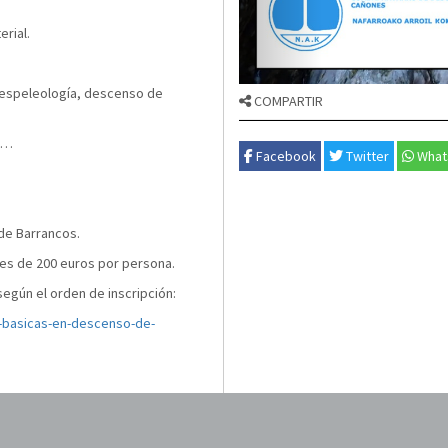
erial.
n espeleología, descenso de
COMPARTIR
tc…
Facebook
Twitter
What
de Barrancos.
 es de 200 euros por persona.
 según el orden de inscripción:
-basicas-en-descenso-de-