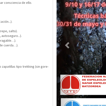
r consciencia de ello.
ación...).
repe, salto).
 autoseguro...).
bragable…).
 de cuerda…).
zapatillas tipo trekking (sin gore-