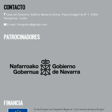
CONTACTO
Casa del Deporte. Edificio Navarra Arena. Plaza Aizagerria Nº 1. 31006
Pamplona - Iruña
E-mail: fnespeleo@gmail.com
PATROCINADORES
FINANCIA