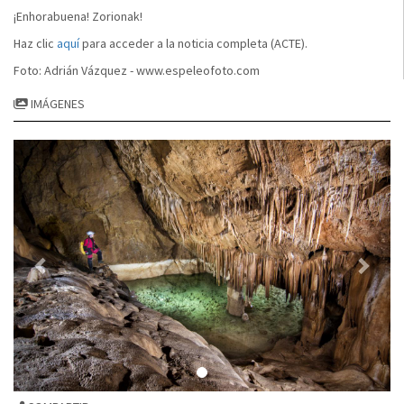
¡Enhorabuena! Zorionak!
Haz clic
aquí
para acceder a la noticia completa (ACTE).
Foto: Adrián Vázquez - www.espeleofoto.com
IMÁGENES