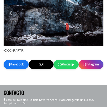
COMPARTIR
Facebook
X
Whatsapp
Instagram
CONTACTO
Casa del Deporte. Edificio Navarra Arena. Plaza Aizagerria Nº 1. 31006
Pamplona - Iruña